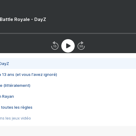
 Battle Royale - DayZ
 DayZ
 a 13 ans (et vous l'avez ignoré)
e (littéralement)
im Rayan
 toutes les règles
s les jeux vidéo
us choquant de Rockstar ? - Le scandale BULLY