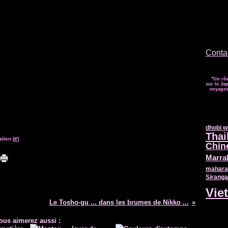
Contac
"Un rêv
sur le Jap
voyages 
dhobi w
Thai
lien [
#
]
Chin
Marra
mahara
Sirang
Vie
Le Tosho-gu ... dans les brumes de Nikko ...
ous aimerez aussi :