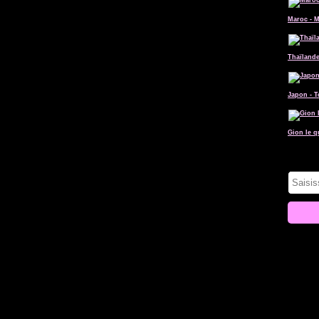
Maroc - 
Thaïlande
Japon - 
Gion le q