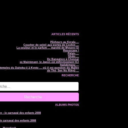
ARTICLES RÉCENTS
Pêcheurs au Kerala ...
Coucher de soleil aux portes de Cochin ...
La couleur et le parfum ... marché de Mysore (1)
Repassage !
Palais ...
Ghâts ...
De Bangalore à Chennai
xx Maintenant, le Japon est définitivement ICI
Itadakimasu ...
temples du Daitoku-ji à Kyoto ... où il est question du Maître
de Thé, Sen No Rikyû ...
RECHERCHE
ALBUMS PHOTOS
le carnaval des enfants 2008