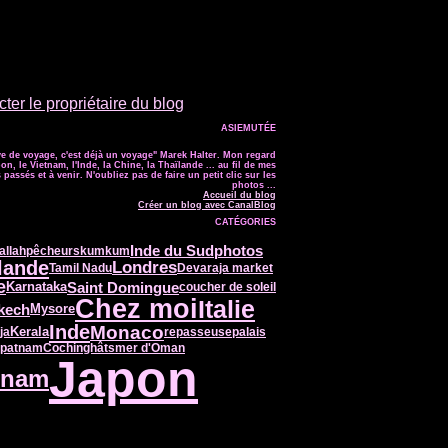
ter le propriétaire du blog
ASIEMUTÉE
e de voyage, c'est déjà un voyage" Marek Halter. Mon regard
on, le Vietnam, l'Inde, la Chine, la Thaïlande ... au fil de mes
passés et à venir. N'oubliez pas de faire un petit clic sur les
photos ...
Accueil du blog
Créer un blog avec CanalBlog
CATÉGORIES
Inde du Sud
photos
allah
pêcheurs
kumkum
lande
Londres
Tamil Nadu
Devaraja market
e
Saint Domingue
Karnataka
coucher de soleil
Chez moi
Italie
kech
Mysore
Monaco
Inde
Kerala
ja
repasseuse
palais
apatnam
Cochin
ghâts
mer d'Oman
Japon
tnam