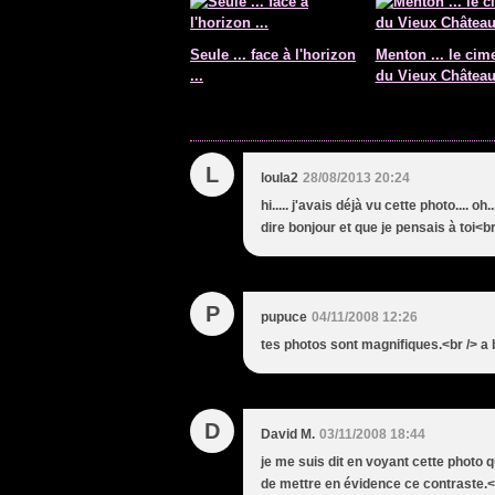
Seule ... face à l'horizon
Menton ... le cime
...
du Vieux Châtea
L
loula2
28/08/2013 20:24
hi..... j'avais déjà vu cette photo.... oh
dire bonjour et que je pensais à toi<br
P
pupuce
04/11/2008 12:26
tes photos sont magnifiques.<br /> a b
D
David M.
03/11/2008 18:44
je me suis dit en voyant cette photo
de mettre en évidence ce contraste.<