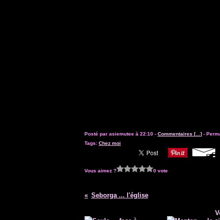
Posté par asiemutee à 22:10 -
Commentaires [
…
]
- Perma
Tags:
Chez moi
Vous aimez ?
0 vote
Seborga ... l'église
V