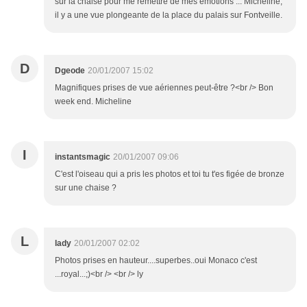
sur la chaise pour me remettre de mes émotions ... Micheline,
il y a une vue plongeante de la place du palais sur Fontveille.
D
Dgeode
20/01/2007 15:02
Magnifiques prises de vue aériennes peut-être ?<br /> Bon
week end. Micheline
I
instantsmagic
20/01/2007 09:06
C'est l'oiseau qui a pris les photos et toi tu t'es figée de bronze
sur une chaise ?
L
lady
20/01/2007 02:02
Photos prises en hauteur....superbes..oui Monaco c'est
...royal...;)<br /> <br /> ly