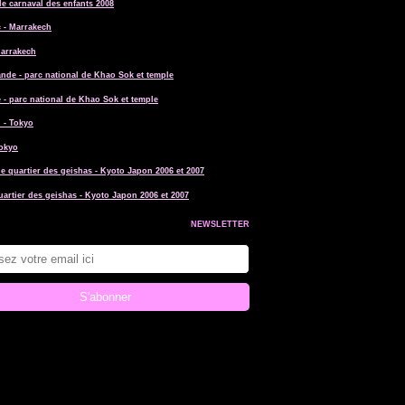
le carnaval des enfants 2008
Marrakech
 - parc national de Khao Sok et temple
Tokyo
uartier des geishas - Kyoto Japon 2006 et 2007
NEWSLETTER