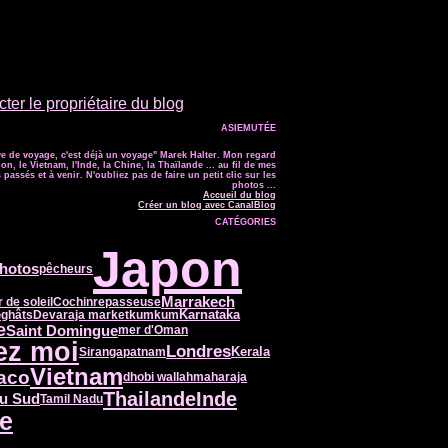
ter le propriétaire du blog
ASIEMUTÉE
e de voyage, c'est déjà un voyage" Marek Halter. Mon regard
on, le Vietnam, l'Inde, la Chine, la Thaïlande ... au fil de mes
passés et à venir. N'oubliez pas de faire un petit clic sur les
photos ...
Accueil du blog
Créer un blog avec CanalBlog
CATÉGORIES
Japon
hotos
pêcheurs
Marrakech
 de soleil
Cochin
repasseuse
e
Karnataka
ghâts
Devaraja market
kumkum
e
Saint Domingue
mer d'Oman
ez moi
Londres
Kerala
Sirangapatnam
Vietnam
aco
dhobi wallah
maharaja
Thailande
Inde
du Sud
Tamil Nadu
ie