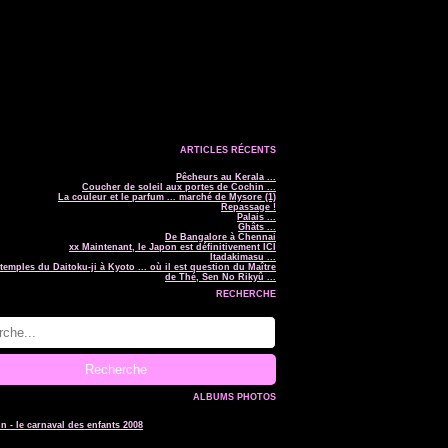
ARTICLES RÉCENTS
Pêcheurs au Kerala ...
Coucher de soleil aux portes de Cochin ...
La couleur et le parfum ... marché de Mysore (1)
Repassage !
Palais ...
Ghâts ...
De Bangalore à Chennai
xx Maintenant, le Japon est définitivement ICI
Itadakimasu ...
temples du Daitoku-ji à Kyoto ... où il est question du Maître
de Thé, Sen No Rikyû ...
RECHERCHE
ALBUMS PHOTOS