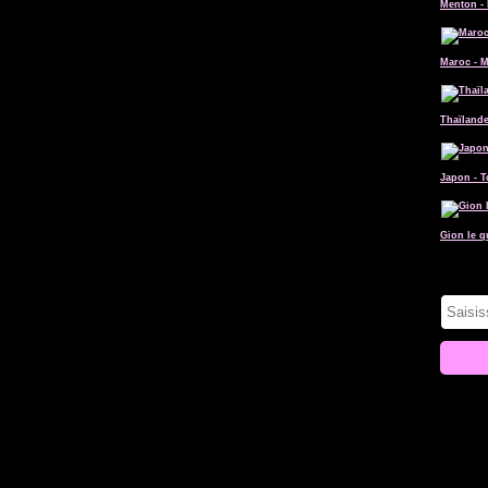
Menton - 
Maroc - 
Thaïlande
Japon - 
Gion le q