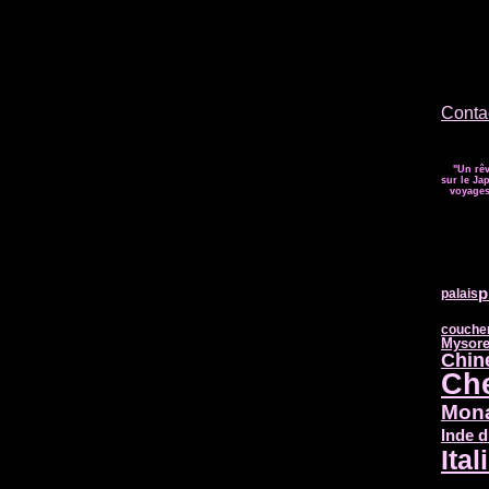
Contac
"Un rêv
sur le Jap
voyages 
p
palais
coucher
Mysor
Chin
Ch
Mon
Inde 
Ital