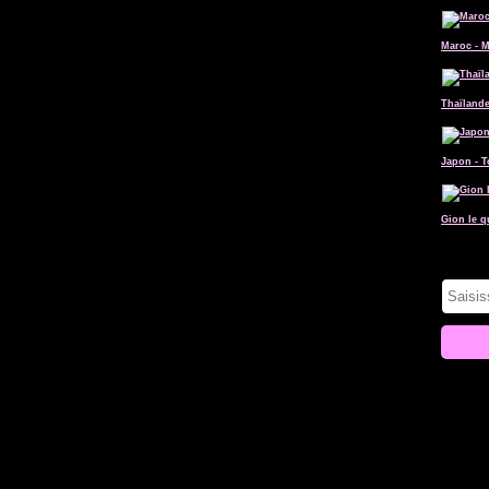
Maroc - 
Thaïlande
Japon - 
Gion le q