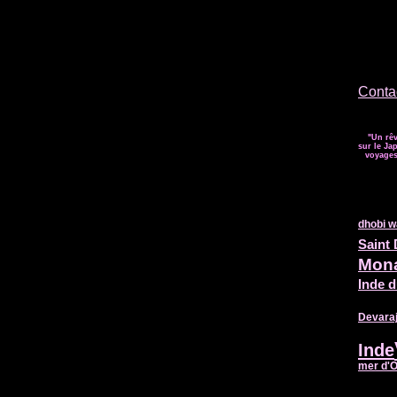
Contac
"Un rêv
sur le Jap
voyages 
dhobi w
Saint
Mon
Inde 
Devara
Inde
mer d'