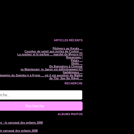
ARTICLES RÉCENTS
Pêcheurs au Kerala ...
Coucher de soleil aux portes de Cochin ...
La couleur et le parfum ... marché de Mysore (1)
Repassage !
Palais ...
Ghâts ...
De Bangalore à Chennai
xx Maintenant, le Japon est définitivement ICI
Itadakimasu ...
temples du Daitoku-ji à Kyoto ... où il est question du Maître
de Thé, Sen No Rikyû ...
RECHERCHE
ALBUMS PHOTOS
le carnaval des enfants 2008