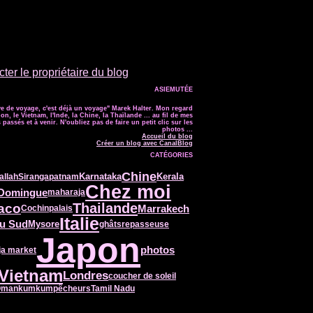
ter le propriétaire du blog
ASIEMUTÉE
e de voyage, c'est déjà un voyage" Marek Halter. Mon regard
on, le Vietnam, l'Inde, la Chine, la Thaïlande ... au fil de mes
passés et à venir. N'oubliez pas de faire un petit clic sur les
photos ...
Accueil du blog
Créer un blog avec CanalBlog
CATÉGORIES
Chine
Karnataka
Kerala
allah
Sirangapatnam
Chez moi
 Domingue
maharaja
aco
Thailande
Marrakech
Cochin
palais
Italie
du Sud
Mysore
ghâts
repasseuse
Japon
photos
ja market
Vietnam
Londres
coucher de soleil
Oman
kumkum
pêcheurs
Tamil Nadu