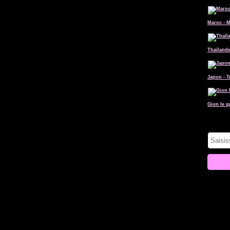
Maroc - 
Thaïlande
Japon - 
Gion le q