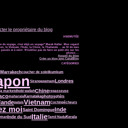
ter le propriétaire du blog
ASIEMUTÉE
e de voyage, c'est déjà un voyage" Marek Halter. Mon regard
on, le Vietnam, l'Inde, la Chine, la Thaïlande ... au fil de mes
passés et à venir. N'oubliez pas de faire un petit clic sur les
photos ...
Accueil du blog
Créer un blog avec CanalBlog
CATÉGORIES
Marrakech
e
coucher de soleil
kumkum
apon
Londres
Sirangapatnam
Chine
ja market
dhobi wallah
repasseuse
aco
Karnataka
photos
maharaja
ghâts
Vietnam
lande
palais
Cochin
pêcheurs
ez moi
Inde
Saint Domingue
Italie
Inde du Sud
Kerala
Oman
Tamil Nadu