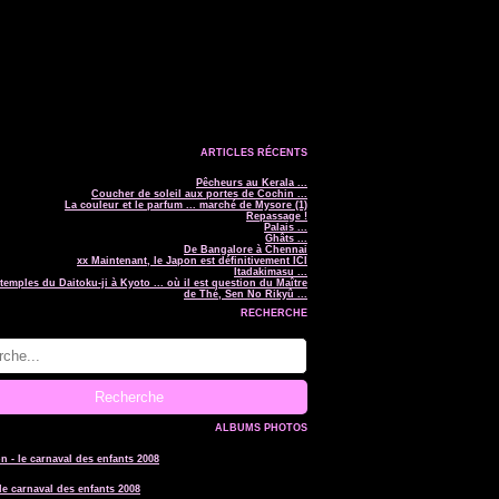
ARTICLES RÉCENTS
Pêcheurs au Kerala ...
Coucher de soleil aux portes de Cochin ...
La couleur et le parfum ... marché de Mysore (1)
Repassage !
Palais ...
Ghâts ...
De Bangalore à Chennai
xx Maintenant, le Japon est définitivement ICI
Itadakimasu ...
temples du Daitoku-ji à Kyoto ... où il est question du Maître
de Thé, Sen No Rikyû ...
RECHERCHE
ALBUMS PHOTOS
le carnaval des enfants 2008