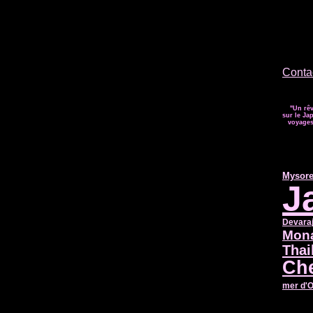
Contac
"Un rêv
sur le Jap
voyages 
Mysor
J
Devara
Mon
Thai
Ch
mer d'