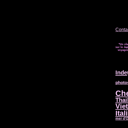
Contac
"Un rêv
sur le Jap
voyages 
Inde
photo
Ch
Thai
Vie
Ital
mer d'