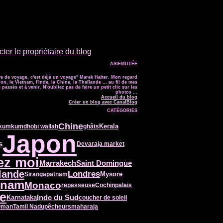
ter le propriétaire du blog
ASIEMUTÉE
e de voyage, c'est déjà un voyage" Marek Halter. Mon regard
on, le Vietnam, l'Inde, la Chine, la Thaïlande ... au fil de mes
passés et à venir. N'oubliez pas de faire un petit clic sur les
photos ...
Accueil du blog
Créer un blog avec CanalBlog
CATÉGORIES
Chine
Kerala
kumkum
dhobi wallah
ghâts
Japon
s
Devaraja market
ez moi
Marrakech
Saint Domingue
lande
Londres
Mysore
Sirangapatnam
tnam
Monaco
repasseuse
Cochin
palais
ie
Karnataka
Inde du Sud
coucher de soleil
Oman
Tamil Nadu
pêcheurs
maharaja