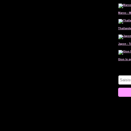
Maroc - 
Thaïlande
Japon - 
Gion le q