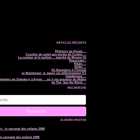
ARTICLES RÉCENTS
Pêcheurs au Kerala ...
Coucher de soleil aux portes de Cochin ...
La couleur et le parfum ... marché de Mysore (1)
Repassage !
Palais ...
Ghâts ...
De Bangalore à Chennai
xx Maintenant, le Japon est définitivement ICI
Itadakimasu ...
temples du Daitoku-ji à Kyoto ... où il est question du Maître
de Thé, Sen No Rikyû ...
RECHERCHE
ALBUMS PHOTOS
le carnaval des enfants 2008