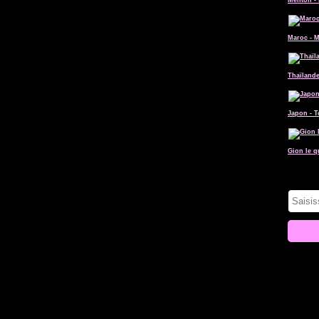
Menton - 
Maroc - 
Thaïlande
Japon - 
Gion le q