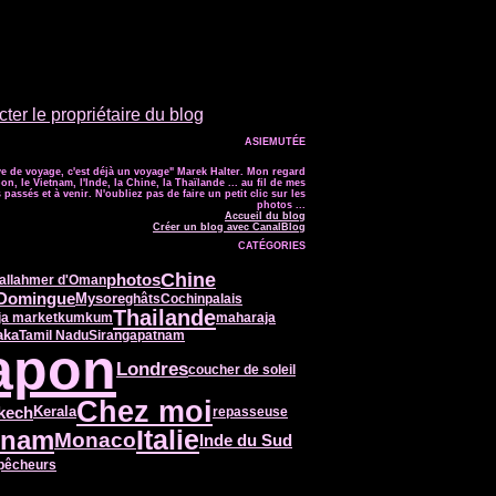
ter le propriétaire du blog
ASIEMUTÉE
e de voyage, c'est déjà un voyage" Marek Halter. Mon regard
on, le Vietnam, l'Inde, la Chine, la Thaïlande ... au fil de mes
passés et à venir. N'oubliez pas de faire un petit clic sur les
photos ...
Accueil du blog
Créer un blog avec CanalBlog
CATÉGORIES
Chine
photos
allah
mer d'Oman
 Domingue
Mysore
ghâts
Cochin
palais
Thailande
ja market
kumkum
maharaja
aka
Tamil Nadu
Sirangapatnam
apon
Londres
coucher de soleil
Chez moi
kech
Kerala
repasseuse
Italie
tnam
Monaco
Inde du Sud
pêcheurs