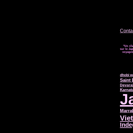
Contac
"Un rêv
sur le Jap
voyages 
dhobi w
Saint
Devara
Karnat
J
Marra
Vie
Inde