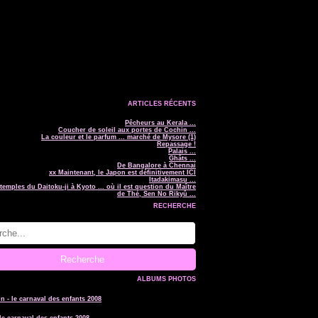
ARTICLES RÉCENTS
Pêcheurs au Kerala ...
Coucher de soleil aux portes de Cochin ...
La couleur et le parfum ... marché de Mysore (1)
Repassage !
Palais ...
Ghâts ...
De Bangalore à Chennai
xx Maintenant, le Japon est définitivement ICI
Itadakimasu ...
temples du Daitoku-ji à Kyoto ... où il est question du Maître
de Thé, Sen No Rikyû ...
RECHERCHE
ALBUMS PHOTOS